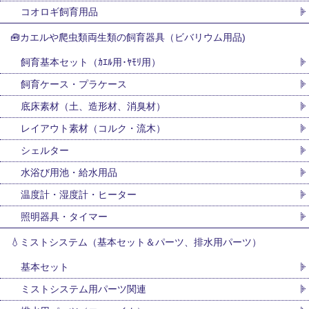
コオロギ飼育用品
🧰カエルや爬虫類両生類の飼育器具（ビバリウム用品)
飼育基本セット（ｶｴﾙ用･ﾔﾓﾘ用）
飼育ケース・プラケース
底床素材（土、造形材、消臭材）
レイアウト素材（コルク・流木）
シェルター
水浴び用池・給水用品
温度計・湿度計・ヒーター
照明器具・タイマー
💧ミストシステム（基本セット＆パーツ、排水用パーツ）
基本セット
ミストシステム用パーツ関連