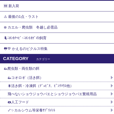
🆕 新入荷
⚠️ 最後の1点・ラスト
❄️ カエル・爬虫類 冬越し必需品
🦎ﾆﾎﾝｶﾅﾍﾋﾞ･ﾆﾎﾝﾄｶｹﾞの飼育
🐸💚 かえるのピクルス特集
CATEGORY
カテゴリー
🦗爬虫類・両生類の餌
🦗コオロギ（活き餌）
🪰活き餌・冷凍餌（ﾃﾞｭﾋﾞｱ、ﾋﾟﾝｸﾏｳｽ他）
飛べないショウジョウバエとショウジョウバエ繁殖用品
🍩人工フード
🦴✨カルシウム等栄養ｻﾌﾟﾘﾒﾝﾄ