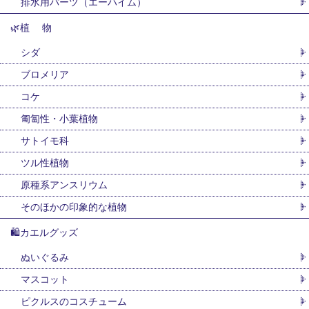
排水用パーツ（エーハイム）
🌿植 物
シダ
ブロメリア
コケ
匍匐性・小葉植物
サトイモ科
ツル性植物
原種系アンスリウム
そのほかの印象的な植物
🛍カエルグッズ
ぬいぐるみ
マスコット
ピクルスのコスチューム