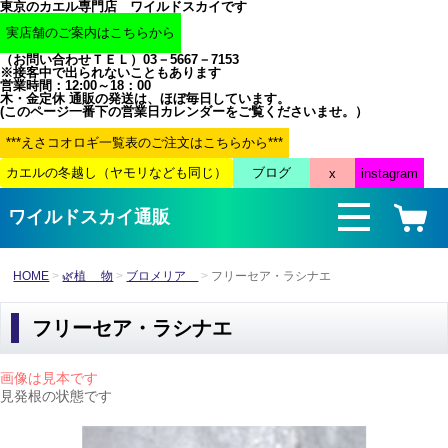
東京のカエル専門店 ワイルドスカイです
（お問い合わせＴＥＬ）03－5667－7153
※接客中で出られないこともあります
営業時間：12:00～18：00
木・金定休 通販の発送は、ほぼ毎日しています。
(このページ一番下の営業日カレンダーをご覧くださいませ。）
ワイルドスカイ通販
HOME
🌿植 物
ブロメリア
フリーセア・ラシナエ
フリーセア・ラシナエ
画像は見本です
見発根の状態です