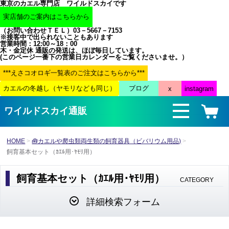
東京のカエル専門店 ワイルドスカイです
（お問い合わせＴＥＬ）03－5667－7153
※接客中で出られないこともあります
営業時間：12:00～18：00
木・金定休 通販の発送は、ほぼ毎日しています。
(このページ一番下の営業日カレンダーをご覧くださいませ。）
ワイルドスカイ通販
HOME
🧰カエルや爬虫類両生類の飼育器具（ビバリウム用品)
飼育基本セット（ｶｴﾙ用･ﾔﾓﾘ用）
飼育基本セット（ｶｴﾙ用･ﾔﾓﾘ用）
CATEGORY
詳細検索フォーム