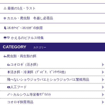
⚠️ 最後の1点・ラスト
❄️ カエル・爬虫類 冬越し必需品
🦎ﾆﾎﾝｶﾅﾍﾋﾞ･ﾆﾎﾝﾄｶｹﾞの飼育
🐸💚 かえるのピクルス特集
CATEGORY
カテゴリー
🦗爬虫類・両生類の餌
🦗コオロギ（活き餌）
🪰活き餌・冷凍餌（ﾃﾞｭﾋﾞｱ、ﾋﾟﾝｸﾏｳｽ他）
飛べないショウジョウバエとショウジョウバエ繁殖用品
🍩人工フード
🦴✨カルシウム等栄養ｻﾌﾟﾘﾒﾝﾄ
コオロギ飼育用品