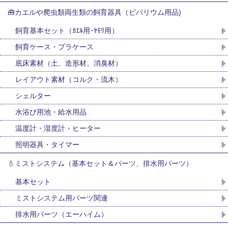
🧰カエルや爬虫類両生類の飼育器具（ビバリウム用品)
飼育基本セット（ｶｴﾙ用･ﾔﾓﾘ用）
飼育ケース・プラケース
底床素材（土、造形材、消臭材）
レイアウト素材（コルク・流木）
シェルター
水浴び用池・給水用品
温度計・湿度計・ヒーター
照明器具・タイマー
💧ミストシステム（基本セット＆パーツ、排水用パーツ）
基本セット
ミストシステム用パーツ関連
排水用パーツ（エーハイム）