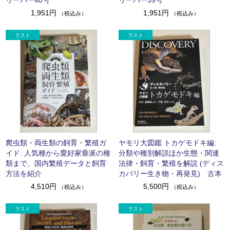
1,951円
1,951円
（税込み）
（税込み）
爬虫類・両生類の飼育・繁殖ガ
ヤモリ大図鑑 トカゲモドキ編:
イド: 人気種から愛好家垂涎の種
分類や種別解説ほか生態・関連
類まで、国内繁殖データと飼育
法律・飼育・繁殖を解説 (ディス
方法を紹介
カバリー生き物・再発見) 古本
4,510円
5,500円
（税込み）
（税込み）