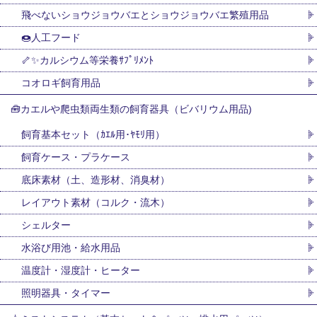
飛べないショウジョウバエとショウジョウバエ繁殖用品
🍩人工フード
🦴✨カルシウム等栄養ｻﾌﾟﾘﾒﾝﾄ
コオロギ飼育用品
🧰カエルや爬虫類両生類の飼育器具（ビバリウム用品)
飼育基本セット（ｶｴﾙ用･ﾔﾓﾘ用）
飼育ケース・プラケース
底床素材（土、造形材、消臭材）
レイアウト素材（コルク・流木）
シェルター
水浴び用池・給水用品
温度計・湿度計・ヒーター
照明器具・タイマー