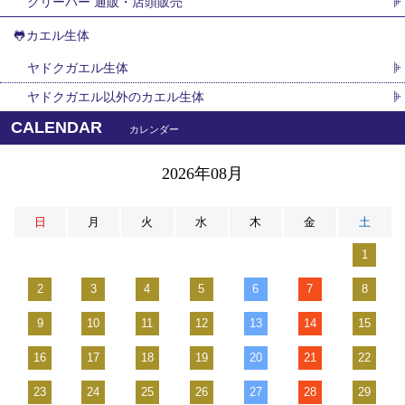
クリーパー 通販・店頭販売
🐸カエル生体
ヤドクガエル生体
ヤドクガエル以外のカエル生体
CALENDAR
カレンダー
2026年08月
日
月
火
水
木
金
土
1
2
3
4
5
6
7
8
9
10
11
12
13
14
15
16
17
18
19
20
21
22
23
24
25
26
27
28
29