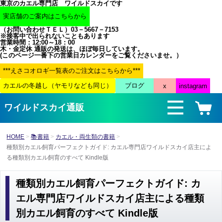
東京のカエル専門店 ワイルドスカイです
（お問い合わせＴＥＬ）03－5667－7153
※接客中で出られないこともあります
営業時間：12:00～18：00
木・金定休 通販の発送は、ほぼ毎日しています。
(このページ一番下の営業日カレンダーをご覧くださいませ。）
ワイルドスカイ通販
HOME
📚書籍
カエル・両生類の書籍
種類別カエル飼育パーフェクトガイド: カエル専門店ワイルドスカイ店主によ
る種類別カエル飼育のすべて Kindle版
種類別カエル飼育パーフェクトガイド: カ
エル専門店ワイルドスカイ店主による種類
別カエル飼育のすべて Kindle版