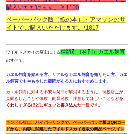
購入いただけます。￥1100
ペーパーバック版（紙の本）・アマゾンのサ
イトでご購入いただけます。\1817
種類別（科別）カエル飼育
ワイルドスカイ
の店主による
のすべて。
カエル飼育を始める方、リアルなカエル飼育を知りたい方、カエ
ル飼育でもやもやした疑問がある方におすすめします。
カエル飼育に対する不安や疑問が解消するように、現役店主が、
見聞きしたことや体験、飼育経験、注意してほしいことなどを
、
くわしすぎるほどにギュッと書き込んだ一冊です。
キ
ンドル版は
、ハイパーリンクで、ペーパーバック版はQRコー
ドから
、
内容に関連したワイルドスカイ通販の商品ページ,イン