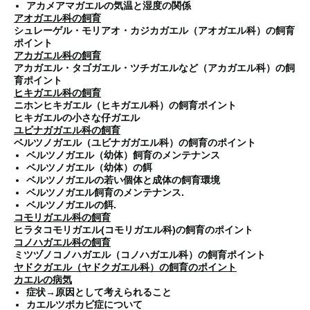
アカメアマガエルの気温と湿度の関係
アオガエル科の飼育
シュレーゲル・モリアオ・カジカガエル（アオガエル科）の飼育
ポイント
アカガエル科の飼育
アカガエル・タゴガエル・ツチガエルなど（アカガエル科）の飼
育ポイント
ヒキガエル科の飼育
ニホンヒキガエル（ヒキガエル科）の飼育ポイント
ヒキガエルの小さな仔ガエル
ユビナガガエル科の飼育
ベルツノガエル（ユビナガガエル科）の飼育のポイント
ベルツノガエル（幼体）飼育のメンテナンス
ベルツノガエル（幼体）の餌
ベルツノガエルの若い個体と成体の飼育環境
ベルツノガエル飼育のメンテナンス.
ベルツノガエルの餌.
コモリガエル科の飼育
ヒラタコモリガエル(コモリガエル科)の飼育のポイント
コノハガエル科の飼育
ミツヅノコノハガエル（コノハガエル科）の飼育ポイント
ヤドクガエル（ヤドクガエル科）の飼育のポイント
カエルの病気
症状→原因として考えられること
カエルツボカビ症について