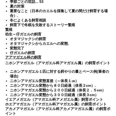
季節ごとの世話... 53
夏の対策
重要なこと（日本のカエルを採集して夏の間だけ飼育する場
合）.
冬によくある飼育相談
飼育下で冬眠を失敗するストーリー
繁殖
繁殖
幼生～仔ガエルの飼育
オタマジャクシの飼育
オタマジャクシからカエルへの変態.
変態完了
仔ガエルの飼育
アアマガエル科の飼育
ニホンアマガエル（アマガエル科アマガエル属）の飼育ポイント
ニホンアマガエル１匹に対する餌やりの量とペース例(筆者の
場合)
ニホンアマガエル変態直後（～体長１㎝）
ニホンアマガエル変態から８０日経過（体長２cm）.
ニホンアマガエル変態から２００日経過（体長２．５cm）
ニホンアマガエル変態から３００日経過（体長３cm）
イエアメガエル（アマガエル科アメガエル属）飼育ポイント
ホエアマガエル（アマガエル科アマガエル属）の飼育ポイント
アカメアマガエル（アマガエル科アカメアマガエル属）の飼育ポ
イント