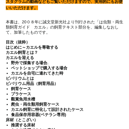
スタグラムの動画などもご覧いただけますので、実用的にもお使
いいただけます。
本書は、20０８年に誠文堂新光社より刊行された「は虫類・両生
類飼育ガイド カエル」の飼育テキスト部分を、編集しなおし
て、加筆したものです。
目次（抜粋）
はじめに～カエルを尊敬する
カエル飼育とは？
カエルを迎える
野外で採集する場合.
ペットショップで購入する場合
カエルを自宅に連れてきた時
ビバリウムとは
ビバリウム用品（飼育用品）
飼育ケース
プラケース
觀賞魚用水槽
爬虫・両生類用飼育ケース
カエル飼育に特化して設計されたケース
食品保存用容器(ベテラン専用)
床材（とこざい）
推奨する床材