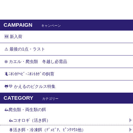
CAMPAIGN
キャンペーン
🆕 新入荷
⚠️ 最後の1点・ラスト
❄️ カエル・爬虫類 冬越し必需品
🦎ﾆﾎﾝｶﾅﾍﾋﾞ･ﾆﾎﾝﾄｶｹﾞの飼育
🐸💚 かえるのピクルス特集
CATEGORY
カテゴリー
🦗爬虫類・両生類の餌
🦗コオロギ（活き餌）
🪰活き餌・冷凍餌（ﾃﾞｭﾋﾞｱ、ﾋﾟﾝｸﾏｳｽ他）