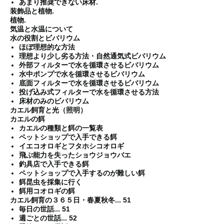
あまり推奨できない床材.
装飾品と植物.
植物.
気温と水温について
水の役割とビバリウム
ほぼ理想的な方法
理想より少し劣る方法・自然通気式ビバリウム
外部フィルターで水を循環させるビバリウム
水中ポンプで水を循環させるビバリウム
底面フィルターで水を循環させるビバリウム
投げ込み式フィルターで水を循環させる方法
床材のみのビバリウム
カエル飼育と光（照明）
カエルの餌
カエルの種類と餌の一覧表
ペットショップで入手できる餌
イエコオロギとフタホシコオロギ
飛ぶ能力を失ったショウジョウバエ
釣具店で入手できる餌
ペットショップで入手するのが難しい餌
餌昆虫を採集に行く
餌用コオロギの餌
カエル飼育の３６５日・春夏秋冬... 51
毎日の世話... 51
週ごとの世話... 52