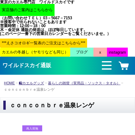
東京のカエル専門店 ワイルドスカイです
（お問い合わせＴＥＬ）03－5667－7153
※接客中で出られないこともあります
営業時間：12:00～18：00
木・金定休 通販の発送は、ほぼ毎日しています。
(このページ一番下の営業日カレンダーをご覧くださいませ。）
ワイルドスカイ通販
HOME
🛍カエルグッズ
暮らしの雑貨（実用品・ソックス・タオル）
ｃｏｎｃｏｎｂｒｅ温泉レンゲ
ｃｏｎｃｏｎｂｒｅ温泉レンゲ