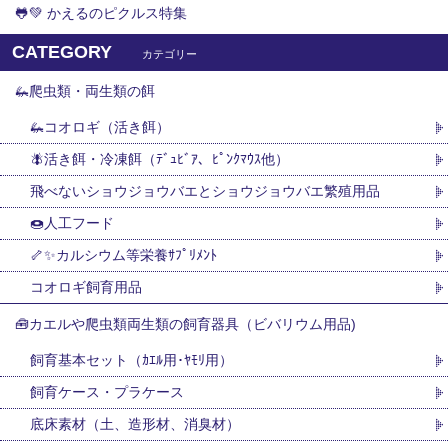
🐸💚 かえるのピクルス特集
CATEGORY
カテゴリー
🦗爬虫類・両生類の餌
🦗コオロギ（活き餌）
🪰活き餌・冷凍餌（ﾃﾞｭﾋﾞｱ、ﾋﾟﾝｸﾏｳｽ他）
飛べないショウジョウバエとショウジョウバエ繁殖用品
🍩人工フード
🦴✨カルシウム等栄養ｻﾌﾟﾘﾒﾝﾄ
コオロギ飼育用品
🧰カエルや爬虫類両生類の飼育器具（ビバリウム用品)
飼育基本セット（ｶｴﾙ用･ﾔﾓﾘ用）
飼育ケース・プラケース
底床素材（土、造形材、消臭材）