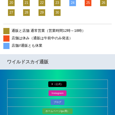
20
21
22
23
24
25
26
27
28
29
30
通販と店舗 通常営業（営業時間12時～18時）
店舗は休み（通販は午前中のみ発送）
店舗//通販とも休業
ワイルドスカイ通販
X（公式）
Instagram
ブログ
ホームページ(pc用）