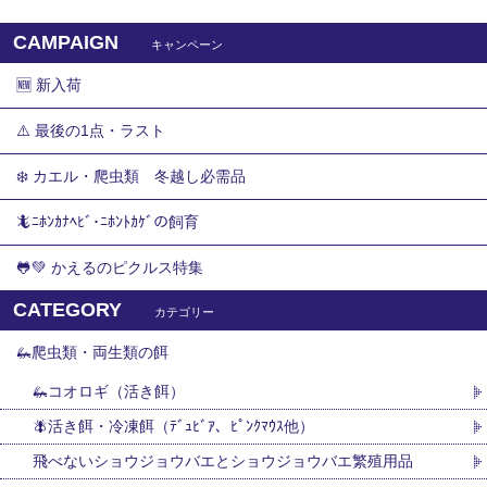
CAMPAIGN
キャンペーン
🆕 新入荷
⚠️ 最後の1点・ラスト
❄️ カエル・爬虫類 冬越し必需品
🦎ﾆﾎﾝｶﾅﾍﾋﾞ･ﾆﾎﾝﾄｶｹﾞの飼育
🐸💚 かえるのピクルス特集
CATEGORY
カテゴリー
🦗爬虫類・両生類の餌
🦗コオロギ（活き餌）
🪰活き餌・冷凍餌（ﾃﾞｭﾋﾞｱ、ﾋﾟﾝｸﾏｳｽ他）
飛べないショウジョウバエとショウジョウバエ繁殖用品