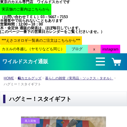
東京のカエル専門店 ワイルドスカイです
（お問い合わせＴＥＬ）03－5667－7153
※接客中で出られないこともあります
営業時間：12:00～18：00
木・金定休 通販の発送は、ほぼ毎日しています。
(このページ一番下の営業日カレンダーをご覧くださいませ。）
ワイルドスカイ通販
HOME
🛍カエルグッズ
暮らしの雑貨（実用品・ソックス・タオル）
ハグミー！スタイギフト
ハグミー！スタイギフト