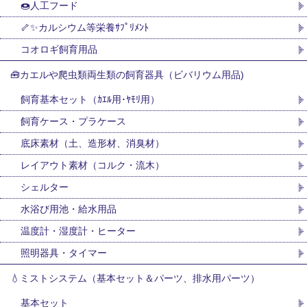
🍩人工フード
🦴✨カルシウム等栄養ｻﾌﾟﾘﾒﾝﾄ
コオロギ飼育用品
🧰カエルや爬虫類両生類の飼育器具（ビバリウム用品)
飼育基本セット（ｶｴﾙ用･ﾔﾓﾘ用）
飼育ケース・プラケース
底床素材（土、造形材、消臭材）
レイアウト素材（コルク・流木）
シェルター
水浴び用池・給水用品
温度計・湿度計・ヒーター
照明器具・タイマー
💧ミストシステム（基本セット＆パーツ、排水用パーツ）
基本セット