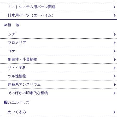
ミストシステム用パーツ関連
排水用パーツ（エーハイム）
🌿植 物
シダ
ブロメリア
コケ
匍匐性・小葉植物
サトイモ科
ツル性植物
原種系アンスリウム
そのほかの印象的な植物
🛍カエルグッズ
ぬいぐるみ