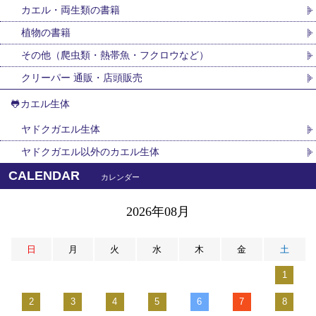
カエル・両生類の書籍
植物の書籍
その他（爬虫類・熱帯魚・フクロウなど）
クリーパー 通販・店頭販売
🐸カエル生体
ヤドクガエル生体
ヤドクガエル以外のカエル生体
CALENDAR
カレンダー
2026年08月
日
月
火
水
木
金
土
1
2
3
4
5
6
7
8