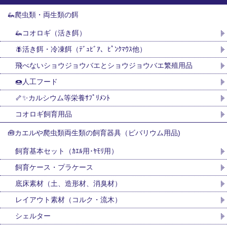
🦗爬虫類・両生類の餌
🦗コオロギ（活き餌）
🪰活き餌・冷凍餌（ﾃﾞｭﾋﾞｱ、ﾋﾟﾝｸﾏｳｽ他）
飛べないショウジョウバエとショウジョウバエ繁殖用品
🍩人工フード
🦴✨カルシウム等栄養ｻﾌﾟﾘﾒﾝﾄ
コオロギ飼育用品
🧰カエルや爬虫類両生類の飼育器具（ビバリウム用品)
飼育基本セット（ｶｴﾙ用･ﾔﾓﾘ用）
飼育ケース・プラケース
底床素材（土、造形材、消臭材）
レイアウト素材（コルク・流木）
シェルター