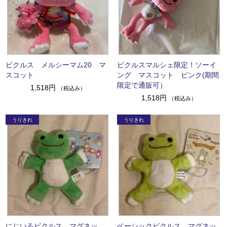
ピクルス メルシーマム20 マ
ピクルスマルシェ限定！ソーイ
スコット
ング マスコット ピンク(期間
限定で通販可）
1,518円
（税込み）
1,518円
（税込み）
にじいろピクルス マグネッ
ベーシックピクルス マグネッ