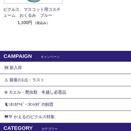
ピクルス マスコット用コスチ
ューム おくるみ ブルー
1,100円
（税込み）
CAMPAIGN
キャンペーン
🆕 新入荷
⚠️ 最後の1点・ラスト
❄️ カエル・爬虫類 冬越し必需品
🦎ﾆﾎﾝｶﾅﾍﾋﾞ･ﾆﾎﾝﾄｶｹﾞの飼育
🐸💚 かえるのピクルス特集
CATEGORY
カテゴリー