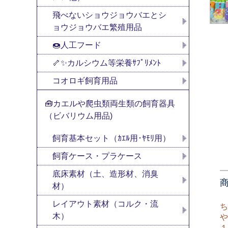
飛べないショウジョウバエとシ
ョウジョウバエ繁殖用品
🍩人工フード
🦴✨カルシウム等栄養ｻﾌﾟﾘﾒﾝﾄ
コオロギ飼育用品
🧰カエルや爬虫類両生類の飼育器具
（ビバリウム用品)
飼育基本セット（ｶｴﾙ用･ﾔﾓﾘ用）
飼育ケース・プラケース
底床素材（土、造形材、消臭
材）
レイアウト素材（コルク・流
ち
木）
や