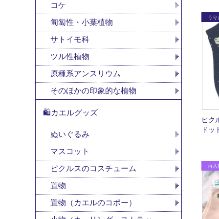
コケ
匍匐性・小葉植物
サトイモ科
ツル性植物
原種系アンスリウム
そのほかの印象的な植物
🛍カエルグッズ
ピク
ドッ
ぬいぐるみ
マスコット
ピクルスのコスチューム
置物
置物（カエルのコポー）