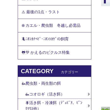
⚠️ 最後の1点・ラスト
❄️ カエル・爬虫類 冬越し必需品
🦎ﾆﾎﾝｶﾅﾍﾋﾞ･ﾆﾎﾝﾄｶｹﾞの飼育
🐸💚 かえるのピクルス特集
CATEGORY
カテゴリー
🦗爬虫類・両生類の餌
🦗コオロギ（活き餌）
🪰活き餌・冷凍餌（ﾃﾞｭﾋﾞｱ、ﾋﾟﾝ
ｸﾏｳｽ他）