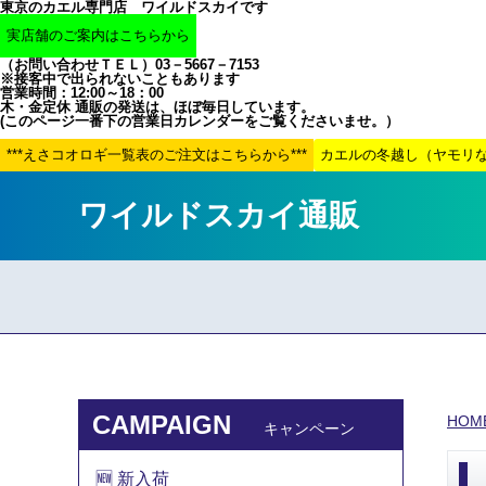
東京のカエル専門店 ワイルドスカイです
（お問い合わせＴＥＬ）03－5667－7153
※接客中で出られないこともあります
営業時間：12:00～18：00
木・金定休 通販の発送は、ほぼ毎日しています。
(このページ一番下の営業日カレンダーをご覧くださいませ。）
ワイルドスカイ通販
CAMPAIGN
HOM
キャンペーン
🆕 新入荷