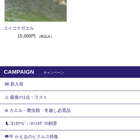
コイコケガエル
15,000円
（税込み）
CAMPAIGN
キャンペーン
🆕 新入荷
⚠️ 最後の1点・ラスト
❄️ カエル・爬虫類 冬越し必需品
🦎ﾆﾎﾝｶﾅﾍﾋﾞ･ﾆﾎﾝﾄｶｹﾞの飼育
🐸💚 かえるのピクルス特集