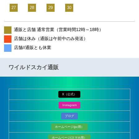
27
28
29
30
通販と店舗 通常営業（営業時間12時～18時）
店舗は休み（通販は午前中のみ発送）
店舗//通販とも休業
ワイルドスカイ通販
X（公式）
Instagram
ブログ
ホームページ(pc用）
ホームページ(スマホ用）