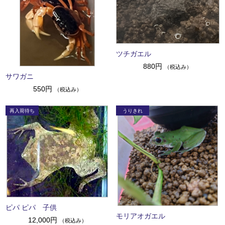
ツチガエル
880円
（税込み）
サワガニ
550円
（税込み）
ピパ ピパ 子供
モリアオガエル
12,000円
（税込み）