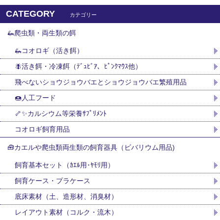
CATEGORY
カテゴリー
🦗爬虫類・両生類の餌
🦗コオロギ（活き餌）
🪰活き餌・冷凍餌（ﾃﾞｭﾋﾞｱ、ﾋﾟﾝｸﾏｳｽ他）
飛べないショウジョウバエとショウジョウバエ繁殖用品
🍩人工フード
🦴✨カルシウム等栄養ｻﾌﾟﾘﾒﾝﾄ
コオロギ飼育用品
🧰カエルや爬虫類両生類の飼育器具（ビバリウム用品)
飼育基本セット（ｶｴﾙ用･ﾔﾓﾘ用）
飼育ケース・プラケース
底床素材（土、造形材、消臭材）
レイアウト素材（コルク・流木）