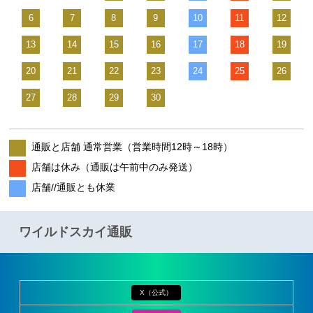
6
7
8
9
10
11
12
13
14
15
16
17
18
19
20
21
22
23
24
25
26
27
28
29
30
通販と店舗 通常営業（営業時間12時～18時）
店舗は休み（通販は午前中のみ発送）
店舗//通販とも休業
ワイルドスカイ通販
X（公式）