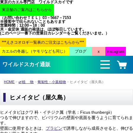
東京のカエル専門店 ワイルドスカイです
（お問い合わせＴＥＬ）03－5667－7153
※接客中で出られないこともあります
営業時間：12:00～18：00
木・金定休 通販の発送は、ほぼ毎日しています。
(このページ一番下の営業日カレンダーをご覧くださいませ。）
ワイルドスカイ通販
HOME
🌿植 物
匍匐性・小葉植物
ヒメイタビ（屋久島）
ヒメイタビ（屋久島）
ヒメイタビはクワ 科・イチジク属（学名：Ficus thunbergii）
つるで伸びますので、ビバリウムの壁面や底面を覆うように育てられま
す。
壁面に使用するときは、
プラピン
で誘導しながら成長させると、伸びる