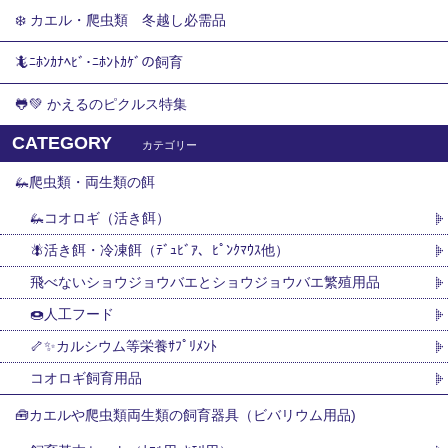
❄️ カエル・爬虫類 冬越し必需品
🦎ﾆﾎﾝｶﾅﾍﾋﾞ･ﾆﾎﾝﾄｶｹﾞの飼育
🐸💚 かえるのピクルス特集
CATEGORY
カテゴリー
🦗爬虫類・両生類の餌
🦗コオロギ（活き餌）
🪰活き餌・冷凍餌（ﾃﾞｭﾋﾞｱ、ﾋﾟﾝｸﾏｳｽ他）
飛べないショウジョウバエとショウジョウバエ繁殖用品
🍩人工フード
🦴✨カルシウム等栄養ｻﾌﾟﾘﾒﾝﾄ
コオロギ飼育用品
🧰カエルや爬虫類両生類の飼育器具（ビバリウム用品)