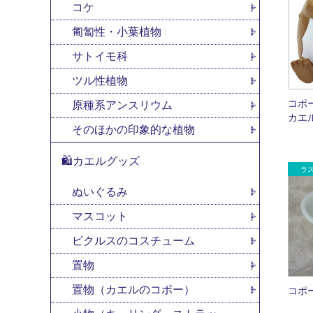
コケ
匍匐性・小葉植物
サトイモ科
ツル性植物
コポ
原種系アンスリウム
カエ
そのほかの印象的な植物
🛍カエルグッズ
ぬいぐるみ
マスコット
ピクルスのコスチューム
置物
置物（カエルのコポー）
コポ