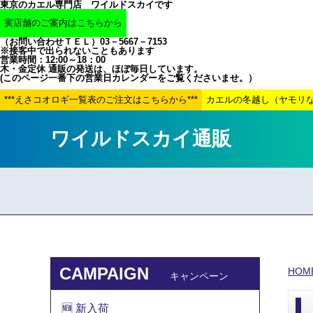
東京のカエル専門店 ワイルドスカイです
（お問い合わせＴＥＬ）03－5667－7153
※接客中で出られないこともあります
営業時間：12:00～18：00
木・金定休 通販の発送は、ほぼ毎日しています。
(このページ一番下の営業日カレンダーをご覧くださいませ。）
ワイルドスカイ通販
CAMPAIGN
HOM
キャンペーン
🆕 新入荷