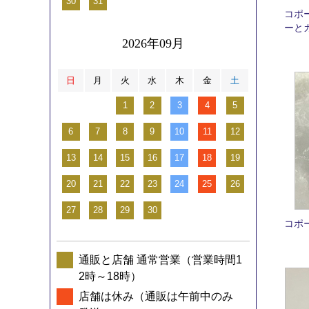
30
31
コポ
ーと
2026年09月
日
月
火
水
木
金
土
1
2
3
4
5
6
7
8
9
10
11
12
13
14
15
16
17
18
19
20
21
22
23
24
25
26
27
28
29
30
コポ
通販と店舗 通常営業（営業時間1
2時～18時）
店舗は休み（通販は午前中のみ