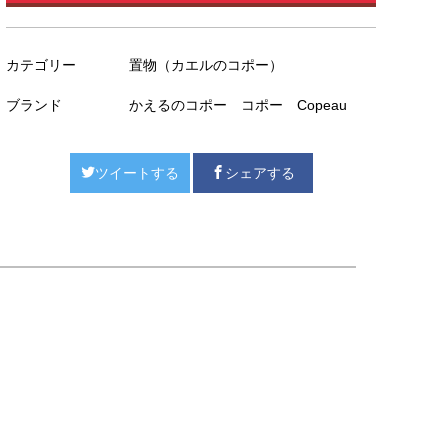
カテゴリー
置物（カエルのコポー）
ブランド
かえるのコポー コポー Copeau
ツイートする
シェアする