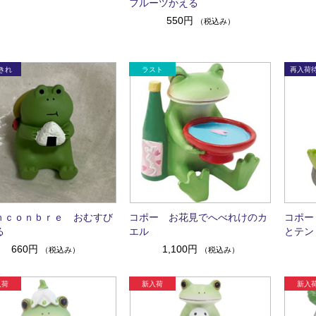
フルーツかえる
550円
（税込み）
ｎｃｏｎｂｒｅ おむすび
コポー お花見でへべれけのカ
コポー
る
エル
とテン
660円
1,100円
（税込み）
（税込み）