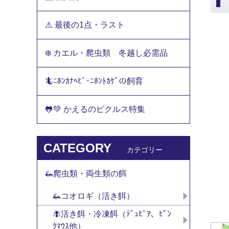
⚠️ 最後の1点・ラスト
❄️ カエル・爬虫類 冬越し必需品
🦎ﾆﾎﾝｶﾅﾍﾋﾞ･ﾆﾎﾝﾄｶｹﾞの飼育
🐸💚 かえるのピクルス特集
CATEGORY
カテゴリー
🦗爬虫類・両生類の餌
🦗コオロギ（活き餌）
🪰活き餌・冷凍餌（ﾃﾞｭﾋﾞｱ、ﾋﾟﾝ
ｸﾏｳｽ他）