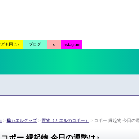
E
🛍カエルグッズ
置物（カエルのコポー）
コポー 縁起物 今日の
コポー 縁起物 今日の運勢は♪