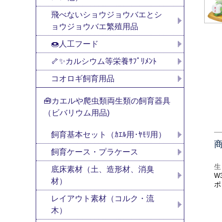
飛べないショウジョウバエとシ
ョウジョウバエ繁殖用品
🍩人工フード
🦴✨カルシウム等栄養ｻﾌﾟﾘﾒﾝﾄ
コオロギ飼育用品
🧰カエルや爬虫類両生類の飼育器具
（ビバリウム用品)
飼育基本セット（ｶｴﾙ用･ﾔﾓﾘ用）
飼育ケース・プラケース
生
底床素材（土、造形材、消臭
W3
材）
ポ
レイアウト素材（コルク・流
木）