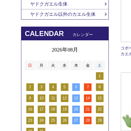
ヤドクガエル生体
ヤドクガエル以外のカエル生体
CALENDAR
カレンダー
コポ
2026年08月
カエ
日
月
火
水
木
金
土
1
2
3
4
5
6
7
8
9
10
11
12
13
14
15
16
17
18
19
20
21
22
23
24
25
26
27
28
29