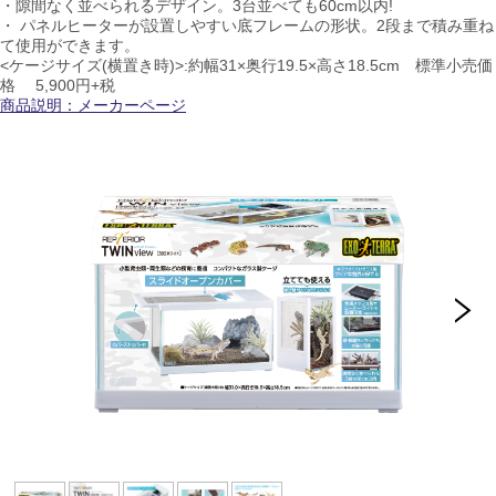
・隙間なく並べられるデザイン。3台並べても60cm以内!
・ パネルヒーターが設置しやすい底フレームの形状。2段まで積み重ね
て使用ができます。
<ケージサイズ(横置き時)>:約幅31×奥行19.5×高さ18.5cm 標準小売価
格
5,900円+税
商品説明：メーカーページ