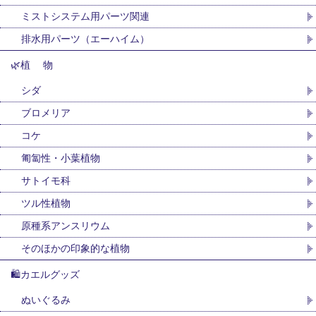
ミストシステム用パーツ関連
排水用パーツ（エーハイム）
🌿植 物
シダ
ブロメリア
コケ
匍匐性・小葉植物
サトイモ科
ツル性植物
原種系アンスリウム
そのほかの印象的な植物
🛍カエルグッズ
ぬいぐるみ