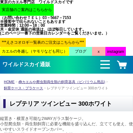
東京のカエル専門店 ワイルドスカイです
（お問い合わせＴＥＬ）03－5667－7153
※接客中で出られないこともあります
営業時間：12:00～18：00
木・金定休 通販の発送は、ほぼ毎日しています。
(このページ一番下の営業日カレンダーをご覧くださいませ。）
ワイルドスカイ通販
HOME
🧰カエルや爬虫類両生類の飼育器具（ビバリウム用品)
飼育ケース・プラケース
レプテリア ツインビュー 300ホワイト
レプテリア ツインビュー 300ホワイト
縦置き・横置き可能な2WAYガラス製ケージ。
小型爬虫類・両生類飼育に必要な機能を盛り込んだ、立てても使え、
使
いやすいスライドオープンカバー。