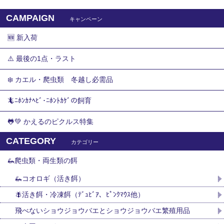
CAMPAIGN
キャンペーン
🆕 新入荷
⚠️ 最後の1点・ラスト
❄️ カエル・爬虫類 冬越し必需品
🦎ﾆﾎﾝｶﾅﾍﾋﾞ･ﾆﾎﾝﾄｶｹﾞの飼育
🐸💚 かえるのピクルス特集
CATEGORY
カテゴリー
🦗爬虫類・両生類の餌
🦗コオロギ（活き餌）
🪰活き餌・冷凍餌（ﾃﾞｭﾋﾞｱ、ﾋﾟﾝｸﾏｳｽ他）
飛べないショウジョウバエとショウジョウバエ繁殖用品