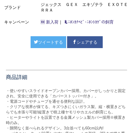
ジェックス ＧＥＸ エキゾテラ ＥＸＯＴＥ
ブランド
ＲＲＡ
キャンペーン
🆕 新入荷
｜
🦎ﾆﾎﾝｶﾅﾍﾋﾞ･ﾆﾎﾝﾄｶｹﾞの飼育
ツイートする
シェアする
商品詳細
・使いやすいスライドオープンカバー採用。カバーがしっかりと固定
され、安全に使用できる「カバーストッパー付き」。
・電源コードやチューブを通せる便利な設計。
・クリアな視界が保てる、キズつきにくいガラス製。縦・横置きどち
らでも水張り可能!縦置きで樹上棲ヤモリやカエルの飼育にも。
・ヒーターやライトを設置できる金属メッシュ製カバー採用※横置き
時のみ。
・隙間なく並べられるデザイン。3台並べても60cm以内!