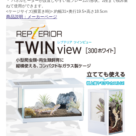
・ パネルヒーターが設置しやすい底フレームの形状。2段まで積み重
ねて使用ができます。
<ケージサイズ(横置き時)>:約幅31×奥行19.5×高さ18.5cm
商品説明：メーカーページ