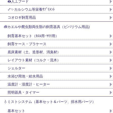
🍩人工フード
🦴✨カルシウム等栄養ｻﾌﾟﾘﾒﾝﾄ
コオロギ飼育用品
🧰カエルや爬虫類両生類の飼育器具（ビバリウム用品)
飼育基本セット（ｶｴﾙ用･ﾔﾓﾘ用）
飼育ケース・プラケース
底床素材（土、造形材、消臭材）
レイアウト素材（コルク・流木）
シェルター
水浴び用池・給水用品
温度計・湿度計・ヒーター
照明器具・タイマー
💧ミストシステム（基本セット＆パーツ、排水用パーツ）
基本セット