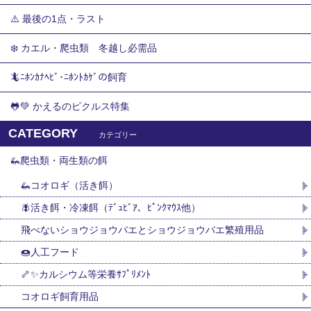
⚠️ 最後の1点・ラスト
❄️ カエル・爬虫類 冬越し必需品
🦎ﾆﾎﾝｶﾅﾍﾋﾞ･ﾆﾎﾝﾄｶｹﾞの飼育
🐸💚 かえるのピクルス特集
CATEGORY
カテゴリー
🦗爬虫類・両生類の餌
🦗コオロギ（活き餌）
🪰活き餌・冷凍餌（ﾃﾞｭﾋﾞｱ、ﾋﾟﾝｸﾏｳｽ他）
飛べないショウジョウバエとショウジョウバエ繁殖用品
🍩人工フード
🦴✨カルシウム等栄養ｻﾌﾟﾘﾒﾝﾄ
コオロギ飼育用品