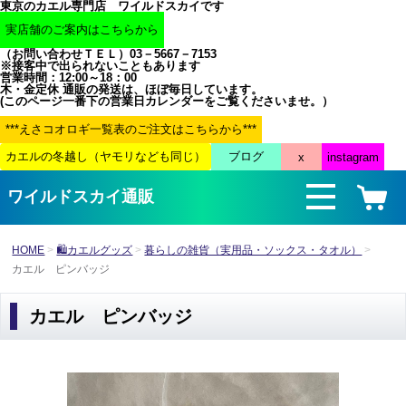
東京のカエル専門店 ワイルドスカイです
（お問い合わせＴＥＬ）03－5667－7153
※接客中で出られないこともあります
営業時間：12:00～18：00
木・金定休 通販の発送は、ほぼ毎日しています。
(このページ一番下の営業日カレンダーをご覧くださいませ。）
ワイルドスカイ通販
HOME
🛍カエルグッズ
暮らしの雑貨（実用品・ソックス・タオル）
カエル ピンバッジ
カエル ピンバッジ