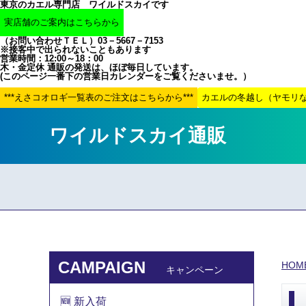
東京のカエル専門店 ワイルドスカイです
（お問い合わせＴＥＬ）03－5667－7153
※接客中で出られないこともあります
営業時間：12:00～18：00
木・金定休 通販の発送は、ほぼ毎日しています。
(このページ一番下の営業日カレンダーをご覧くださいませ。）
ワイルドスカイ通販
CAMPAIGN
HOM
キャンペーン
🆕 新入荷