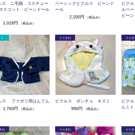
ルス ニ毛猫 コスチュー
ベーシックピクルス ビーンド
ピクル
マスコット・ビーンドール
ール
ルベー
ビーン
2,200円
（税込み）
1,018円
（税込み）
ルス ファボリ用はんてん
ピクルス ポンチョ ネズミ
ピクル
んミト
1,760円
990円
（税込み）
（税込み）