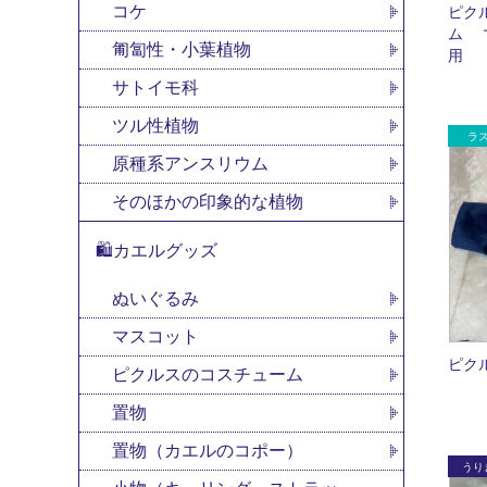
コケ
ピク
ム 
匍匐性・小葉植物
用
サトイモ科
ツル性植物
原種系アンスリウム
そのほかの印象的な植物
🛍カエルグッズ
ぬいぐるみ
マスコット
ピク
ピクルスのコスチューム
置物
置物（カエルのコポー）