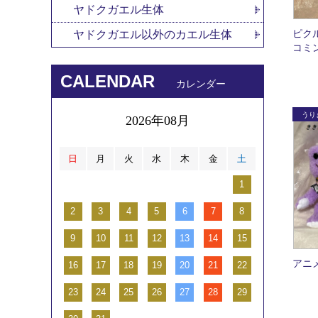
ヤドクガエル生体
ピク
ヤドクガエル以外のカエル生体
コミ
CALENDAR
カレンダー
2026年08月
日
月
火
水
木
金
土
1
2
3
4
5
6
7
8
9
10
11
12
13
14
15
アニ
16
17
18
19
20
21
22
23
24
25
26
27
28
29