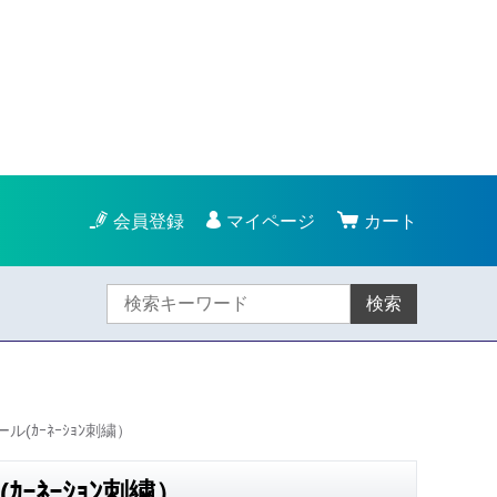
会員登録
マイページ
カート
検索
ｶｰﾈｰｼｮﾝ刺繍）
ﾈｰｼｮﾝ刺繍）