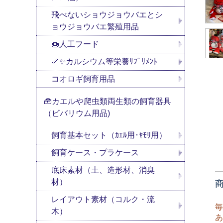
飛べないショウジョウバエとシ
ョウジョウバエ繁殖用品
🍩人工フード
🦴✨カルシウム等栄養ｻﾌﾟﾘﾒﾝﾄ
コオロギ飼育用品
🧰カエルや爬虫類両生類の飼育器具
（ビバリウム用品)
飼育基本セット（ｶｴﾙ用･ﾔﾓﾘ用）
飼育ケース・プラケース
底床素材（土、造形材、消臭
材）
レイアウト素材（コルク・流
毎
木）
あ