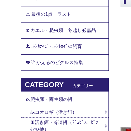
⚠️ 最後の1点・ラスト
❄️ カエル・爬虫類 冬越し必需品
🦎ﾆﾎﾝｶﾅﾍﾋﾞ･ﾆﾎﾝﾄｶｹﾞの飼育
🐸💚 かえるのピクルス特集
CATEGORY
カテゴリー
🦗爬虫類・両生類の餌
🦗コオロギ（活き餌）
🪰活き餌・冷凍餌（ﾃﾞｭﾋﾞｱ、ﾋﾟﾝ
ｸﾏｳｽ他）