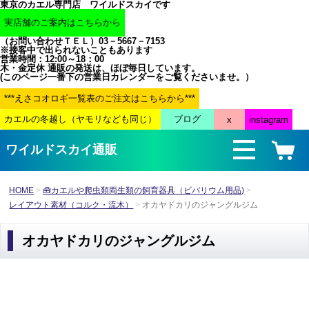
東京のカエル専門店 ワイルドスカイです
（お問い合わせＴＥＬ）03－5667－7153
※接客中で出られないこともあります
営業時間：12:00～18：00
木・金定休 通販の発送は、ほぼ毎日しています。
(このページ一番下の営業日カレンダーをご覧くださいませ。）
ワイルドスカイ通販
HOME
🧰カエルや爬虫類両生類の飼育器具（ビバリウム用品)
レイアウト素材（コルク・流木）
オカヤドカリのジャングルジム
オカヤドカリのジャングルジム