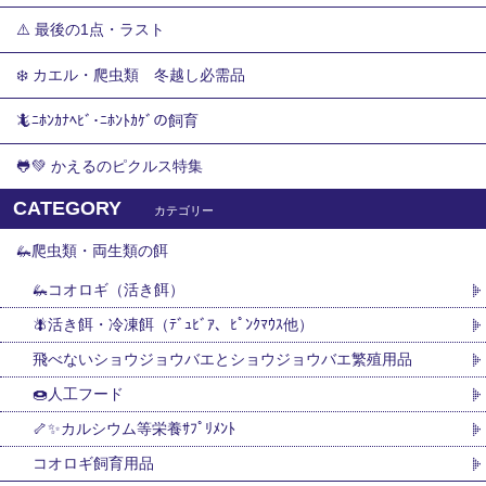
⚠️ 最後の1点・ラスト
❄️ カエル・爬虫類 冬越し必需品
🦎ﾆﾎﾝｶﾅﾍﾋﾞ･ﾆﾎﾝﾄｶｹﾞの飼育
🐸💚 かえるのピクルス特集
CATEGORY
カテゴリー
🦗爬虫類・両生類の餌
🦗コオロギ（活き餌）
🪰活き餌・冷凍餌（ﾃﾞｭﾋﾞｱ、ﾋﾟﾝｸﾏｳｽ他）
飛べないショウジョウバエとショウジョウバエ繁殖用品
🍩人工フード
🦴✨カルシウム等栄養ｻﾌﾟﾘﾒﾝﾄ
コオロギ飼育用品