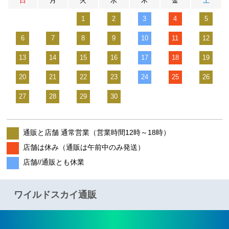
日
月
火
水
木
金
土
1
2
3
4
5
6
7
8
9
10
11
12
13
14
15
16
17
18
19
20
21
22
23
24
25
26
27
28
29
30
通販と店舗 通常営業（営業時間12時～18時）
店舗は休み（通販は午前中のみ発送）
店舗//通販とも休業
ワイルドスカイ通販