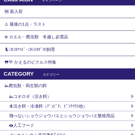
キャンペーン
🆕 新入荷
⚠️ 最後の1点・ラスト
❄️ カエル・爬虫類 冬越し必需品
🦎ﾆﾎﾝｶﾅﾍﾋﾞ･ﾆﾎﾝﾄｶｹﾞの飼育
🐸💚 かえるのピクルス特集
CATEGORY
カテゴリー
🦗爬虫類・両生類の餌
🦗コオロギ（活き餌）
🪰活き餌・冷凍餌（ﾃﾞｭﾋﾞｱ、ﾋﾟﾝｸﾏｳｽ他）
飛べないショウジョウバエとショウジョウバエ繁殖用品
🍩人工フード
🦴✨カルシウム等栄養ｻﾌﾟﾘﾒﾝﾄ