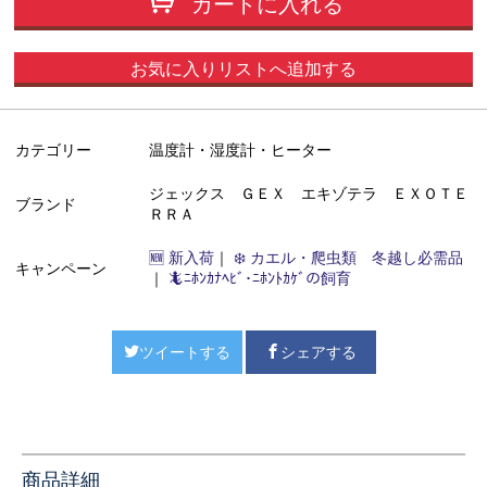
カートに入れる
お気に入りリストへ追加する
カテゴリー
温度計・湿度計・ヒーター
ジェックス ＧＥＸ エキゾテラ ＥＸＯＴＥ
ブランド
ＲＲＡ
🆕 新入荷
｜
❄️ カエル・爬虫類 冬越し必需品
キャンペーン
｜
🦎ﾆﾎﾝｶﾅﾍﾋﾞ･ﾆﾎﾝﾄｶｹﾞの飼育
ツイートする
シェアする
商品詳細