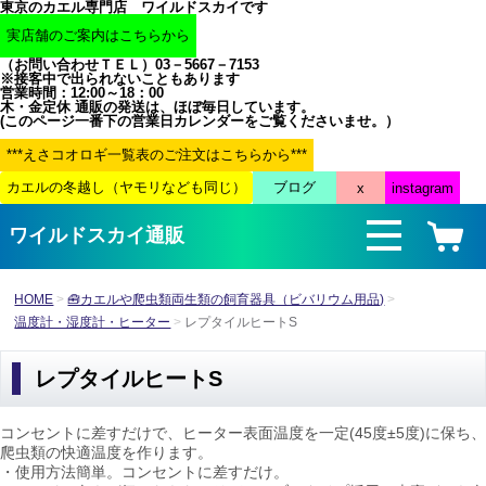
東京のカエル専門店 ワイルドスカイです
（お問い合わせＴＥＬ）03－5667－7153
※接客中で出られないこともあります
営業時間：12:00～18：00
木・金定休 通販の発送は、ほぼ毎日しています。
(このページ一番下の営業日カレンダーをご覧くださいませ。）
ワイルドスカイ通販
HOME
🧰カエルや爬虫類両生類の飼育器具（ビバリウム用品)
温度計・湿度計・ヒーター
レプタイルヒートS
レプタイルヒートS
コンセントに差すだけで、ヒーター表面温度を一定(45度±5度)に保ち、
爬虫類の快適温度を作ります。
・使用方法簡単。コンセントに差すだけ。