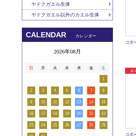
ヤドクガエル生体
ヤドクガエル以外のカエル生体
CALENDAR
カレンダー
コポ
2026年08月
日
月
火
水
木
金
土
1
2
3
4
5
6
7
8
9
10
11
12
13
14
15
16
17
18
19
20
21
22
23
24
25
26
27
28
29
コポ