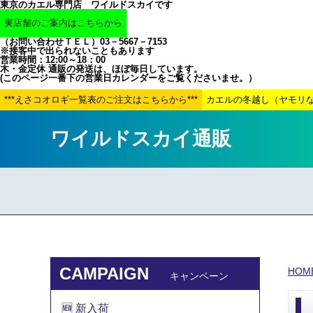
東京のカエル専門店 ワイルドスカイです
（お問い合わせＴＥＬ）03－5667－7153
※接客中で出られないこともあります
営業時間：12:00～18：00
木・金定休 通販の発送は、ほぼ毎日しています。
(このページ一番下の営業日カレンダーをご覧くださいませ。）
ワイルドスカイ通販
CAMPAIGN
HOM
キャンペーン
🆕 新入荷