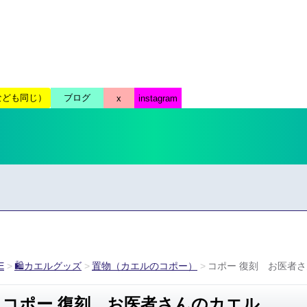
E
🛍カエルグッズ
置物（カエルのコポー）
コポー 復刻 お医者
コポー 復刻 お医者さんのカエル