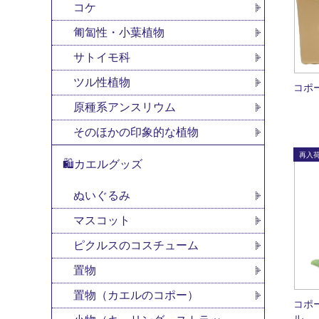
コケ
匍匐性・小葉植物
サトイモ科
ツル性植物
コポ
原種系アンスリウム
そのほかの印象的な植物
🛍カエルグッズ
ぬいぐるみ
マスコット
ピクルスのコスチューム
置物
置物（カエルのコポー）
コポ
ル