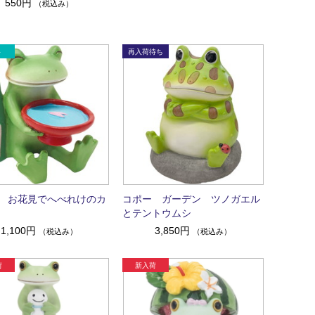
550円
（税込み）
 お花見でへべれけのカ
コポー ガーデン ツノガエル
とテントウムシ
1,100円
3,850円
（税込み）
（税込み）