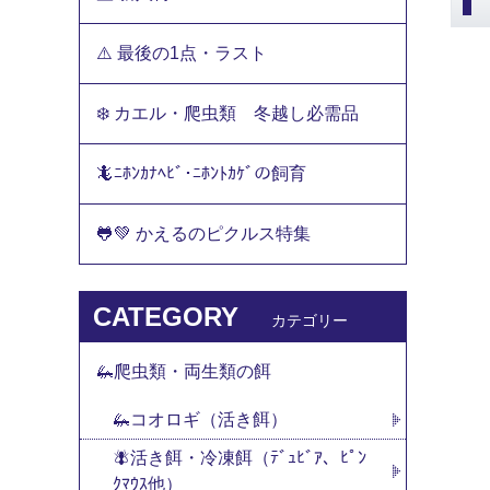
⚠️ 最後の1点・ラスト
❄️ カエル・爬虫類 冬越し必需品
🦎ﾆﾎﾝｶﾅﾍﾋﾞ･ﾆﾎﾝﾄｶｹﾞの飼育
🐸💚 かえるのピクルス特集
CATEGORY
カテゴリー
🦗爬虫類・両生類の餌
🦗コオロギ（活き餌）
🪰活き餌・冷凍餌（ﾃﾞｭﾋﾞｱ、ﾋﾟﾝ
ｸﾏｳｽ他）