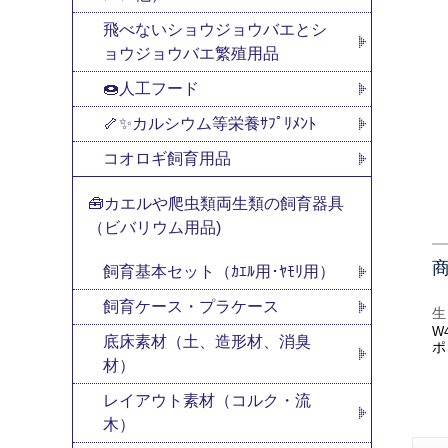
飛べないショウジョウバエとシ
ョウジョウバエ繁殖用品
🍩人工フード
🦴✨カルシウム等栄養ｻﾌﾟﾘﾒﾝﾄ
コオロギ飼育用品
🧰カエルや爬虫類両生類の飼育器具
（ビバリウム用品)
飼育基本セット（ｶｴﾙ用･ﾔﾓﾘ用）
飼育ケース・プラケース
生
W4
底床素材（土、造形材、消臭
ポ
材）
レイアウト素材（コルク・流
木）