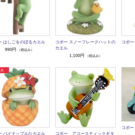
ー はしごをのぼるカエル
コポー スノーフレークハットの
コポー
カエル
990円
（税込み）
1,100円
（税込み）
コポー
ー パイナップルなカエル
コポー アコースティックギタ