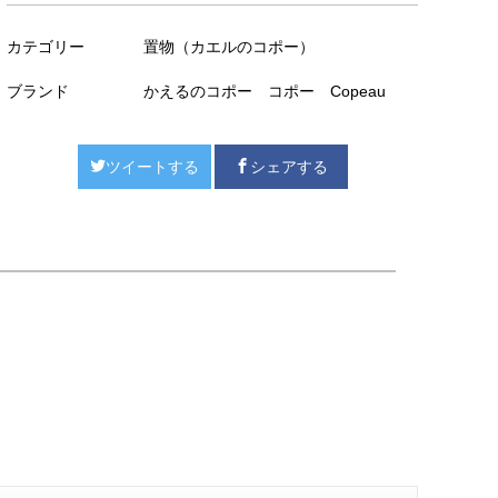
カテゴリー
置物（カエルのコポー）
ブランド
かえるのコポー コポー Copeau
ツイートする
シェアする