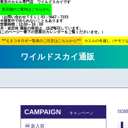
東京のカエル専門店 ワイルドスカイです
（お問い合わせＴＥＬ）03－5667－7153
※接客中で出られないこともあります
営業時間：12:00～18：00
木・金定休 通販の発送は、ほぼ毎日しています。
(このページ一番下の営業日カレンダーをご覧くださいませ。）
ワイルドスカイ通販
CAMPAIGN
HOM
キャンペーン
🆕 新入荷