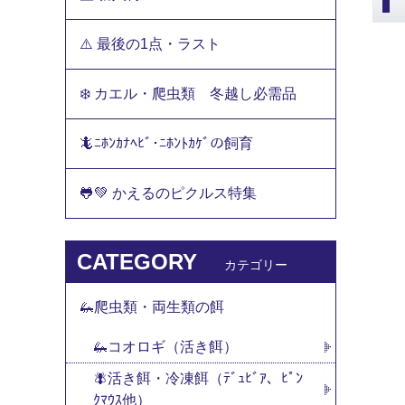
⚠️ 最後の1点・ラスト
❄️ カエル・爬虫類 冬越し必需品
🦎ﾆﾎﾝｶﾅﾍﾋﾞ･ﾆﾎﾝﾄｶｹﾞの飼育
🐸💚 かえるのピクルス特集
CATEGORY
カテゴリー
🦗爬虫類・両生類の餌
🦗コオロギ（活き餌）
🪰活き餌・冷凍餌（ﾃﾞｭﾋﾞｱ、ﾋﾟﾝ
ｸﾏｳｽ他）