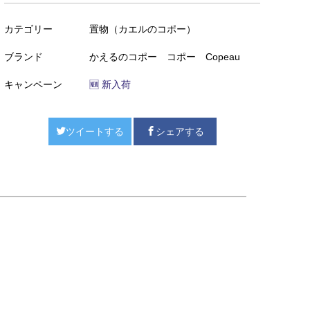
カテゴリー
置物（カエルのコポー）
ブランド
かえるのコポー コポー Copeau
キャンペーン
🆕 新入荷
ツイートする
シェアする