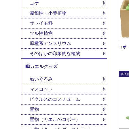
コケ
匍匐性・小葉植物
サトイモ科
ツル性植物
原種系アンスリウム
コポ
そのほかの印象的な植物
🛍カエルグッズ
ぬいぐるみ
マスコット
ピクルスのコスチューム
置物
置物（カエルのコポー）