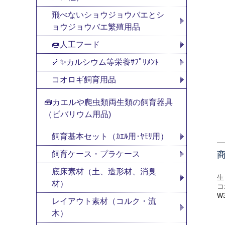
飛べないショウジョウバエとシ
ョウジョウバエ繁殖用品
🍩人工フード
🦴✨カルシウム等栄養ｻﾌﾟﾘﾒﾝﾄ
コオロギ飼育用品
🧰カエルや爬虫類両生類の飼育器具
（ビバリウム用品)
飼育基本セット（ｶｴﾙ用･ﾔﾓﾘ用）
飼育ケース・プラケース
底床素材（土、造形材、消臭
生
材）
コ
W3
レイアウト素材（コルク・流
木）