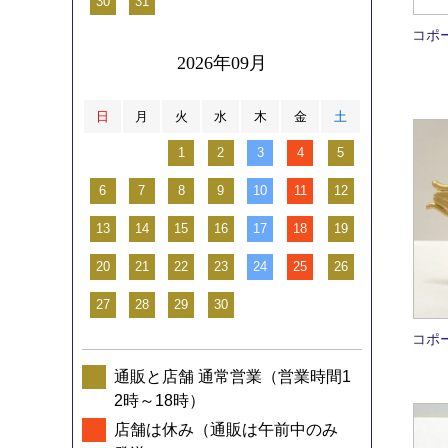
30
31
コポ
2026年09月
日
月
火
水
木
金
土
1
2
3
4
5
6
7
8
9
10
11
12
13
14
15
16
17
18
19
20
21
22
23
24
25
26
27
28
29
30
コポ
通販と店舗 通常営業（営業時間1
2時～18時）
店舗は休み（通販は午前中のみ