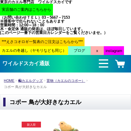
東京のカエル専門店 ワイルドスカイです
（お問い合わせＴＥＬ）03－5667－7153
※接客中で出られないこともあります
営業時間：12:00～18：00
木・金定休 通販の発送は、ほぼ毎日しています。
(このページ一番下の営業日カレンダーをご覧くださいませ。）
ワイルドスカイ通販
HOME
🛍カエルグッズ
置物（カエルのコポー）
コポー 鳥が大好きなカエル
コポー 鳥が大好きなカエル