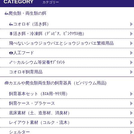
CATEGORY
カテゴリー
🦗爬虫類・両生類の餌
🦗コオロギ（活き餌）
🪰活き餌・冷凍餌（ﾃﾞｭﾋﾞｱ、ﾋﾟﾝｸﾏｳｽ他）
飛べないショウジョウバエとショウジョウバエ繁殖用品
🍩人工フード
🦴✨カルシウム等栄養ｻﾌﾟﾘﾒﾝﾄ
コオロギ飼育用品
🧰カエルや爬虫類両生類の飼育器具（ビバリウム用品)
飼育基本セット（ｶｴﾙ用･ﾔﾓﾘ用）
飼育ケース・プラケース
底床素材（土、造形材、消臭材）
レイアウト素材（コルク・流木）
シェルター