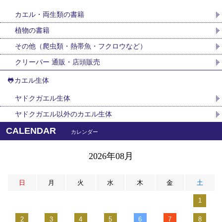
カエル・両生類の書籍
植物の書籍
その他（爬虫類・熱帯魚・フクロウなど）
クリーパー 通販・店頭販売
🐸カエル生体
ヤドクガエル生体
ヤドクガエル以外のカエル生体
CALENDAR
カレンダー
2026年08月
日
月
火
水
木
金
土
1
2
3
4
5
6
7
8