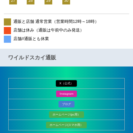
27
28
29
30
通販と店舗 通常営業（営業時間12時～18時）
店舗は休み（通販は午前中のみ発送）
店舗//通販とも休業
ワイルドスカイ通販
X（公式）
Instagram
ブログ
ホームページ(pc用）
ホームページ(スマホ用）