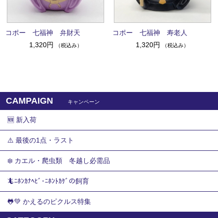
コポー 七福神 弁財天
コポー 七福神 寿老人
1,320円
1,320円
（税込み）
（税込み）
CAMPAIGN
キャンペーン
🆕 新入荷
⚠️ 最後の1点・ラスト
❄️ カエル・爬虫類 冬越し必需品
🦎ﾆﾎﾝｶﾅﾍﾋﾞ･ﾆﾎﾝﾄｶｹﾞの飼育
🐸💚 かえるのピクルス特集