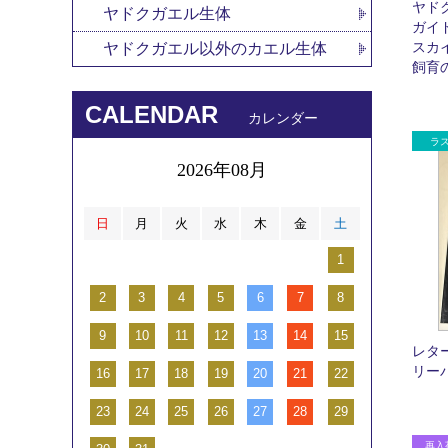
ヤド
ヤドクガエル生体
ガイ
スカ
ヤドクガエル以外のカエル生体
飼育の
CALENDAR
カレンダー
2026年08月
日
月
火
水
木
金
土
1
2
3
4
5
6
7
8
9
10
11
12
13
14
15
レタ
リー
16
17
18
19
20
21
22
23
24
25
26
27
28
29