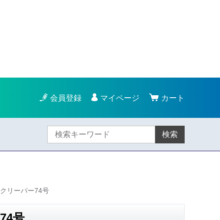
会員登録
マイページ
カート
検索
クリーパー74号
74号