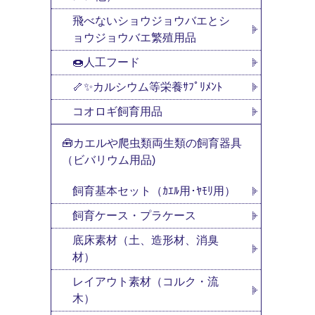
飛べないショウジョウバエとシ
ョウジョウバエ繁殖用品
🍩人工フード
🦴✨カルシウム等栄養ｻﾌﾟﾘﾒﾝﾄ
コオロギ飼育用品
🧰カエルや爬虫類両生類の飼育器具
（ビバリウム用品)
飼育基本セット（ｶｴﾙ用･ﾔﾓﾘ用）
飼育ケース・プラケース
底床素材（土、造形材、消臭
材）
レイアウト素材（コルク・流
木）