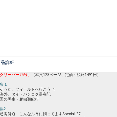
商品詳細
クリーパー75号」
（本文128ページ、定価・税込1491円）
集１
・そうだ、フィールドへ行こう ４
初海外、タイ・バンコク滞在記
韓国の両生・爬虫類紀行
集2
超両爬道 こんなふうに飼ってますSpecial-27