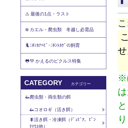
⚠️ 最後の1点・ラスト
こ
❄️ カエル・爬虫類 冬越し必需品
こ
🦎ﾆﾎﾝｶﾅﾍﾋﾞ･ﾆﾎﾝﾄｶｹﾞの飼育
せ
🐸💚 かえるのピクルス特集
※
CATEGORY
カテゴリー
は
🦗爬虫類・両生類の餌
と
🦗コオロギ（活き餌）
り
🪰活き餌・冷凍餌（ﾃﾞｭﾋﾞｱ、ﾋﾟﾝ
ｸﾏｳｽ他）