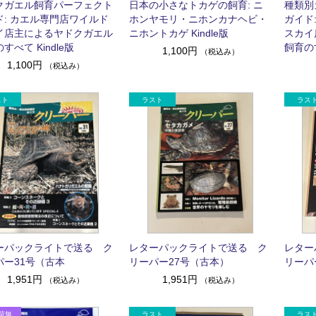
クガエル飼育パーフェクト
日本の小さなトカゲの飼育: ニ
種類別
ド: カエル専門店ワイルド
ホンヤモリ・ニホンカナヘビ・
ガイド
イ店主によるヤドクガエル
ニホントカゲ Kindle版
スカイ
すべて Kindle版
飼育のす
1,100円
（税込み）
1,100円
（税込み）
ーパックライトで送る ク
レターパックライトで送る ク
レター
パー31号（古本
リーパー27号（古本）
リーパ
1,951円
1,951円
（税込み）
（税込み）