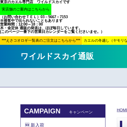
東京のカエル専門店 ワイルドスカイです
（お問い合わせＴＥＬ）03－5667－7153
※接客中で出られないこともあります
営業時間：12:00～18：00
木・金定休 通販の発送は、ほぼ毎日しています。
(このページ一番下の営業日カレンダーをご覧くださいませ。）
ワイルドスカイ通販
CAMPAIGN
HOM
キャンペーン
🆕 新入荷