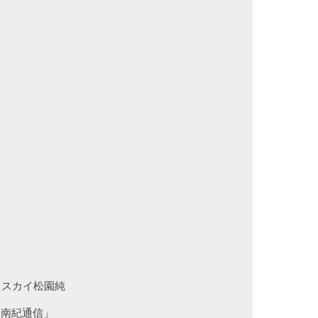
ドスカイ松園純
「南紀通信」