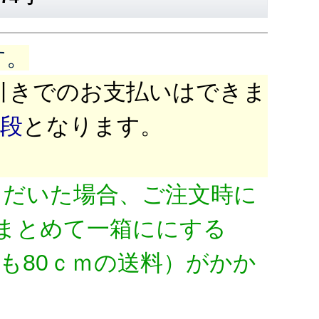
す。
引きでのお支払いはできま
値段
となります。
ただいた場合、ご注文時に
まとめて一箱ににする
も80ｃｍの送料）がかか