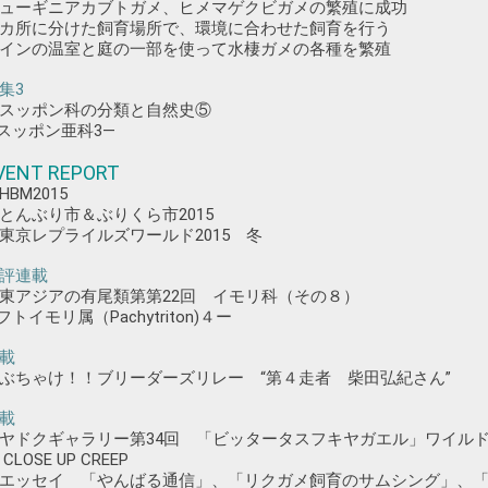
ューギニアカブトガメ、ヒメマゲクビガメの繁殖に成功
カ所に分けた飼育場所で、環境に合わせた飼育を行う
インの温室と庭の一部を使って水棲ガメの各種を繁殖
集3
スッポン科の分類と自然史⑤
―スッポン亜科3―
VENT REPORT
HBM2015
とんぶり市＆ぶりくら市2015
東京レプライルズワールド2015 冬
評連載
東アジアの有尾類第第22回 イモリ科（その８）
フトイモリ属（Pachytriton)４ー
載
ぶちゃけ！！ブリーダーズリレー “第４走者 柴田弘紀さん”
載
ヤドクギャラリー第34回 「ビッタータスフキヤガエル」
ワイル
 CLOSE UP CREEP
エッセイ 「やんばる通信」、「リクガメ飼育のサムシング」、