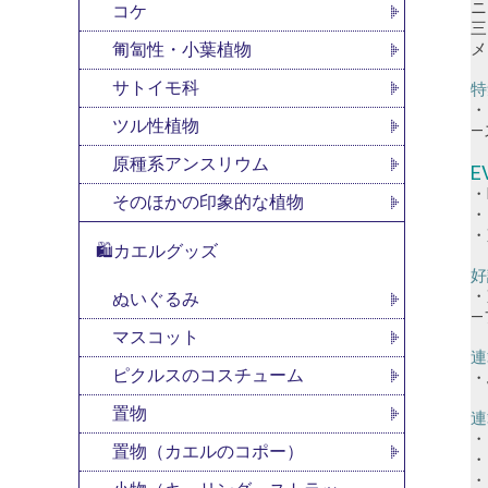
ニ
コケ
三
メ
匍匐性・小葉植物
サトイモ科
特
・
ツル性植物
原種系アンスリウム
E
・
そのほかの印象的な植物
・
・
🛍カエルグッズ
好
・
ぬいぐるみ
―
マスコット
連
ピクルスのコスチューム
・
置物
連
・
置物（カエルのコポー）
・
・