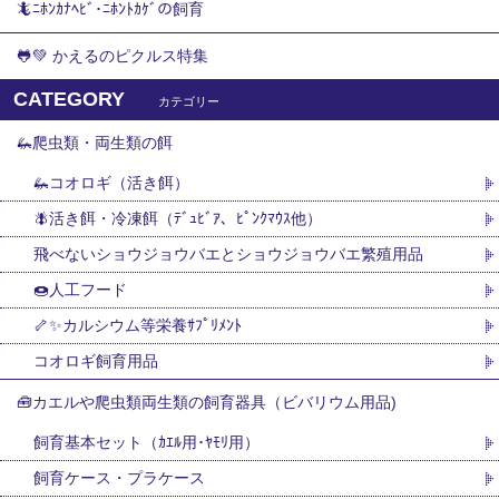
🦎ﾆﾎﾝｶﾅﾍﾋﾞ･ﾆﾎﾝﾄｶｹﾞの飼育
🐸💚 かえるのピクルス特集
CATEGORY
カテゴリー
🦗爬虫類・両生類の餌
🦗コオロギ（活き餌）
🪰活き餌・冷凍餌（ﾃﾞｭﾋﾞｱ、ﾋﾟﾝｸﾏｳｽ他）
飛べないショウジョウバエとショウジョウバエ繁殖用品
🍩人工フード
🦴✨カルシウム等栄養ｻﾌﾟﾘﾒﾝﾄ
コオロギ飼育用品
🧰カエルや爬虫類両生類の飼育器具（ビバリウム用品)
飼育基本セット（ｶｴﾙ用･ﾔﾓﾘ用）
飼育ケース・プラケース