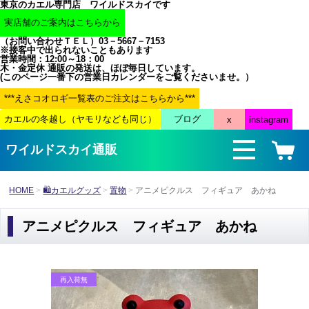
東京のカエル専門店 ワイルドスカイです
（お問い合わせＴＥＬ）03－5667－7153
※接客中で出られないこともあります
営業時間：12:00～18：00
木・金定休 通販の発送は、ほぼ毎日しています。
(このページ一番下の営業日カレンダーをご覧くださいませ。）
ワイルドスカイ通販
HOME
🛍カエルグッズ
置物
アニメピクルス フィギュア あかね
アニメピクルス フィギュア あかね