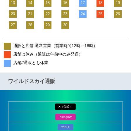
13
14
15
16
17
18
19
20
21
22
23
24
25
26
27
28
29
30
通販と店舗 通常営業（営業時間12時～18時）
店舗は休み（通販は午前中のみ発送）
店舗//通販とも休業
ワイルドスカイ通販
X（公式）
Instagram
ブログ