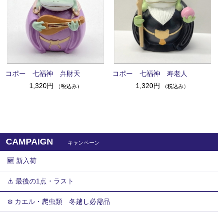
コポー 七福神 弁財天
コポー 七福神 寿老人
1,320円
1,320円
（税込み）
（税込み）
CAMPAIGN
キャンペーン
🆕 新入荷
⚠️ 最後の1点・ラスト
❄️ カエル・爬虫類 冬越し必需品