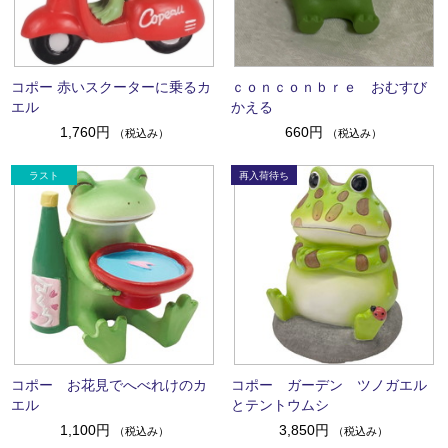
コポー 赤いスクーターに乗るカ
ｃｏｎｃｏｎｂｒｅ おむすび
エル
かえる
1,760円
660円
（税込み）
（税込み）
コポー お花見でへべれけのカ
コポー ガーデン ツノガエル
エル
とテントウムシ
1,100円
3,850円
（税込み）
（税込み）