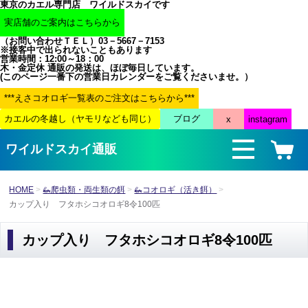
東京のカエル専門店 ワイルドスカイです
（お問い合わせＴＥＬ）03－5667－7153
※接客中で出られないこともあります
営業時間：12:00～18：00
木・金定休 通販の発送は、ほぼ毎日しています。
(このページ一番下の営業日カレンダーをご覧くださいませ。）
ワイルドスカイ通販
HOME
🦗爬虫類・両生類の餌
🦗コオロギ（活き餌）
カップ入り フタホシコオロギ8令100匹
カップ入り フタホシコオロギ8令100匹