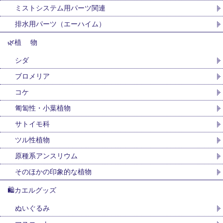
ミストシステム用パーツ関連
排水用パーツ（エーハイム）
🌿植 物
シダ
ブロメリア
コケ
匍匐性・小葉植物
サトイモ科
ツル性植物
原種系アンスリウム
そのほかの印象的な植物
🛍カエルグッズ
ぬいぐるみ