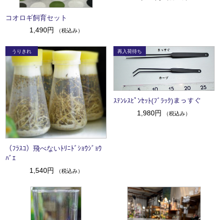
コオロギ飼育セット
1,490円
（税込み）
ｽﾃﾝﾚｽﾋﾟﾝｾｯﾄ(ﾌﾞﾗｯｸ)まっすぐ
1,980円
（税込み）
（ﾌﾗｽｺ）飛べないﾄﾘﾆﾄﾞｼｮｳｼﾞｮｳ
ﾊﾞｴ
1,540円
（税込み）