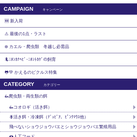
CAMPAIGN
キャンペーン
🆕 新入荷
⚠️ 最後の1点・ラスト
❄️ カエル・爬虫類 冬越し必需品
🦎ﾆﾎﾝｶﾅﾍﾋﾞ･ﾆﾎﾝﾄｶｹﾞの飼育
🐸💚 かえるのピクルス特集
CATEGORY
カテゴリー
🦗爬虫類・両生類の餌
🦗コオロギ（活き餌）
🪰活き餌・冷凍餌（ﾃﾞｭﾋﾞｱ、ﾋﾟﾝｸﾏｳｽ他）
飛べないショウジョウバエとショウジョウバエ繁殖用品
🍩人工フード