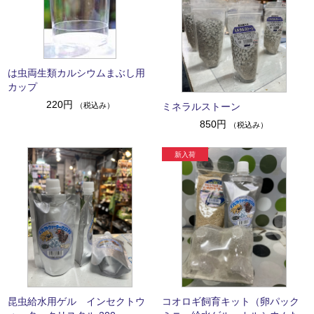
は虫両生類カルシウムまぶし用
カップ
220円
（税込み）
ミネラルストーン
850円
（税込み）
昆虫給水用ゲル インセクトウ
コオロギ飼育キット（卵パック