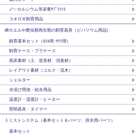
🦴✨カルシウム等栄養ｻﾌﾟﾘﾒﾝﾄ
コオロギ飼育用品
🧰カエルや爬虫類両生類の飼育器具（ビバリウム用品)
飼育基本セット（ｶｴﾙ用･ﾔﾓﾘ用）
飼育ケース・プラケース
底床素材（土、造形材、消臭材）
レイアウト素材（コルク・流木）
シェルター
水浴び用池・給水用品
温度計・湿度計・ヒーター
照明器具・タイマー
💧ミストシステム（基本セット＆パーツ、排水用パーツ）
基本セット