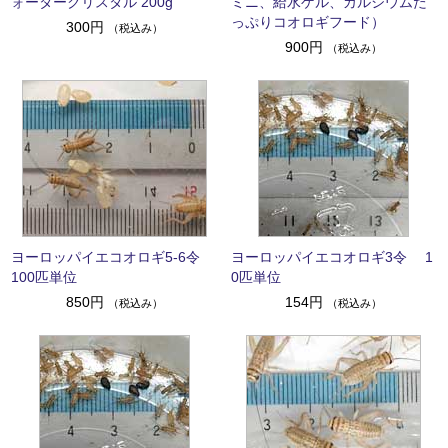
ォータークリスタル 200g
ミニ、給水ゲル、カルシウムた
っぷりコオロギフード）
300円
（税込み）
900円
（税込み）
ヨーロッパイエコオロギ5-6令
ヨーロッパイエコオロギ3令 1
100匹単位
0匹単位
850円
154円
（税込み）
（税込み）