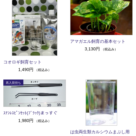
アマガエル飼育の基本セット
3,130円
（税込み）
コオロギ飼育セット
1,490円
（税込み）
ｽﾃﾝﾚｽﾋﾟﾝｾｯﾄ(ﾌﾞﾗｯｸ)まっすぐ
1,980円
（税込み）
は虫両生類カルシウムまぶし用