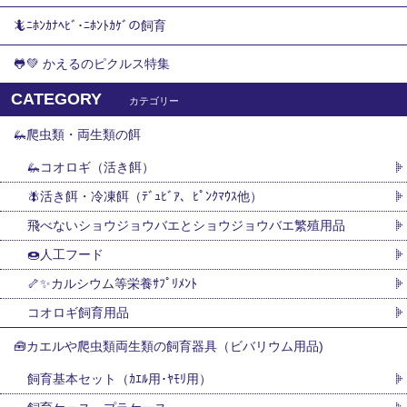
🦎ﾆﾎﾝｶﾅﾍﾋﾞ･ﾆﾎﾝﾄｶｹﾞの飼育
🐸💚 かえるのピクルス特集
CATEGORY
カテゴリー
🦗爬虫類・両生類の餌
🦗コオロギ（活き餌）
🪰活き餌・冷凍餌（ﾃﾞｭﾋﾞｱ、ﾋﾟﾝｸﾏｳｽ他）
飛べないショウジョウバエとショウジョウバエ繁殖用品
🍩人工フード
🦴✨カルシウム等栄養ｻﾌﾟﾘﾒﾝﾄ
コオロギ飼育用品
🧰カエルや爬虫類両生類の飼育器具（ビバリウム用品)
飼育基本セット（ｶｴﾙ用･ﾔﾓﾘ用）