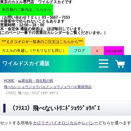
東京のカエル専門店 ワイルドスカイです
（お問い合わせＴＥＬ）03－5667－7153
※接客中で出られないこともあります
営業時間：12:00～18：00
木・金定休 通販の発送は、ほぼ毎日しています。
(このページ一番下の営業日カレンダーをご覧くださいませ。）
ワイルドスカイ通販
HOME
🦗爬虫類・両生類の餌
飛べないショウジョウバエとショウジョウバエ繁殖用品
（ﾌﾗｽｺ）飛べないﾄﾘﾆﾄﾞｼｮｳｼﾞｮｳﾊﾞｴ
（ﾌﾗｽｺ）飛べないﾄﾘﾆﾄﾞｼｮｳｼﾞｮｳﾊﾞｴ
セットする培地を
カロリナバイオロジカル
か
レパシー
どちらか選べます