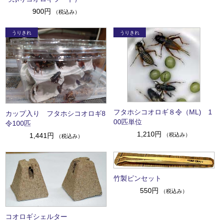
900円
（税込み）
フタホシコオロギ８令（ML) 1
カップ入り フタホシコオロギ8
00匹単位
令100匹
1,210円
（税込み）
1,441円
（税込み）
竹製ピンセット
550円
（税込み）
コオロギシェルター