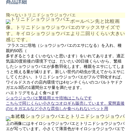
商品詳細
飛べないトリニドショウジョウバエ
ボールペン先と比較画
像。トリニドショウジョウバエのマックスサイズで
す。キイロショウジョウバエより二回りくらい大きい
感じです。
フラスコに培地（ショウジョウバエのエサになる）を入れ、種
親約50匹（
多すぎるとうまくいかないと思います）をいれてあります。適正
気温20度前後の環境下では、だいたい20日後くらいから、繁殖
したショウジョウバエが多数羽化します。種親をエサにしてしま
うと殖える量が減ります。新しい世代の幼虫が見えてからエサに
してください。トリニドショウジョウバエがフルで羽化すれば、
ワイルドスカイの店内環境では4センチくらいのコバルトヤドク
ガエル3匹の1週間分エサ量を満たせます。
ハエトリグモもよく食べます
ショウジョウバエ繁殖用エサ培地はこちらです
こちらで同じくらい小さなコオロギも販売しています。変態直後
のヒキガエルなど小さな昆虫しか食べられないペット用
上の画像にはキイロショウジョウバエとトリニドショウジョウバ
エが写っています。小さくて薄茶色がキイロショウジョウバエで