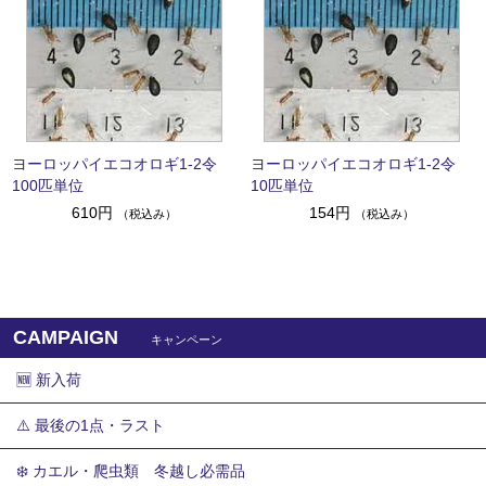
ヨーロッパイエコオロギ1-2令
ヨーロッパイエコオロギ1-2令
100匹単位
10匹単位
610円
154円
（税込み）
（税込み）
CAMPAIGN
キャンペーン
🆕 新入荷
⚠️ 最後の1点・ラスト
❄️ カエル・爬虫類 冬越し必需品