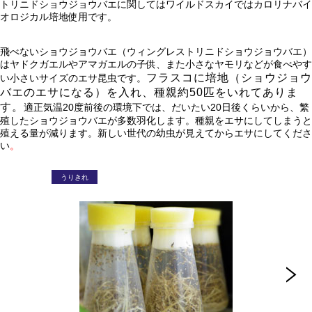
トリニドショウジョウバエに関してはワイルドスカイではカロリナバイ
オロジカル培地使用です。
飛べないショウジョウバエ（ウィングレストリニドショウジョウバエ）
はヤドクガエルやアマガエルの子供、また小さなヤモリなどが食べやす
フラスコに培地（ショウジョウ
い小さいサイズのエサ昆虫です。
バエのエサになる）を入れ、種親約50匹をいれてありま
す。
適正気温20度前後の環境下では、だいたい20日後くらいから、繁
殖したショウジョウバエが多数羽化します。種親をエサにしてしまうと
殖える量が減ります。新しい世代の幼虫が見えてからエサにしてくださ
い
。