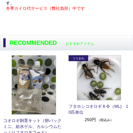
す。
冬季カイロ代サービス（弊社負担）中です
RECOMMENDED
おすすめアイテム
フタホシコオロギ８令（ML) 1
0匹単位
250円
コオロギ飼育キット（卵パック
（税込み）
ミニ、給水ゲル、カルシウムた
っぷりコオロギフード）