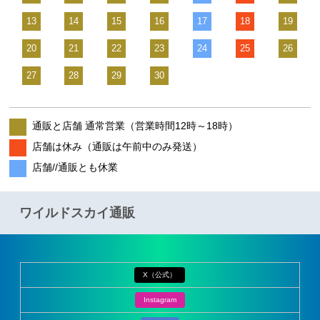
13
14
15
16
17
18
19
20
21
22
23
24
25
26
27
28
29
30
通販と店舗 通常営業（営業時間12時～18時）
店舗は休み（通販は午前中のみ発送）
店舗//通販とも休業
ワイルドスカイ通販
X（公式）
Instagram