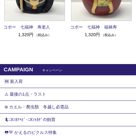
コポー 七福神 寿老人
コポー 七福神 福禄寿
1,320円
1,320円
（税込み）
（税込み）
CAMPAIGN
キャンペーン
🆕 新入荷
⚠️ 最後の1点・ラスト
❄️ カエル・爬虫類 冬越し必需品
🦎ﾆﾎﾝｶﾅﾍﾋﾞ･ﾆﾎﾝﾄｶｹﾞの飼育
🐸💚 かえるのピクルス特集