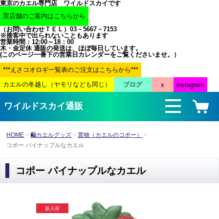
東京のカエル専門店 ワイルドスカイです
（お問い合わせＴＥＬ）03－5667－7153
※接客中で出られないこともあります
営業時間：12:00～18：00
木・金定休 通販の発送は、ほぼ毎日しています。
(このページ一番下の営業日カレンダーをご覧くださいませ。）
ワイルドスカイ通販
HOME
🛍カエルグッズ
置物（カエルのコポー）
コポー パイナップルなカエル
コポー パイナップルなカエル