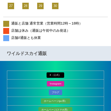
27
28
29
30
通販と店舗 通常営業（営業時間12時～18時）
店舗は休み（通販は午前中のみ発送）
店舗//通販とも休業
ワイルドスカイ通販
X（公式）
Instagram
ブログ
ホームページ(pc用）
ホームページ(スマホ用）