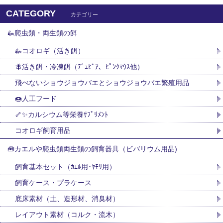
CATEGORY
カテゴリー
🦗爬虫類・両生類の餌
🦗コオロギ（活き餌）
🪰活き餌・冷凍餌（ﾃﾞｭﾋﾞｱ、ﾋﾟﾝｸﾏｳｽ他）
飛べないショウジョウバエとショウジョウバエ繁殖用品
🍩人工フード
🦴✨カルシウム等栄養ｻﾌﾟﾘﾒﾝﾄ
コオロギ飼育用品
🧰カエルや爬虫類両生類の飼育器具（ビバリウム用品)
飼育基本セット（ｶｴﾙ用･ﾔﾓﾘ用）
飼育ケース・プラケース
底床素材（土、造形材、消臭材）
レイアウト素材（コルク・流木）