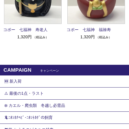
コポー 七福神 寿老人
コポー 七福神 福禄寿
1,320円
1,320円
（税込み）
（税込み）
CAMPAIGN
キャンペーン
🆕 新入荷
⚠️ 最後の1点・ラスト
❄️ カエル・爬虫類 冬越し必需品
🦎ﾆﾎﾝｶﾅﾍﾋﾞ･ﾆﾎﾝﾄｶｹﾞの飼育