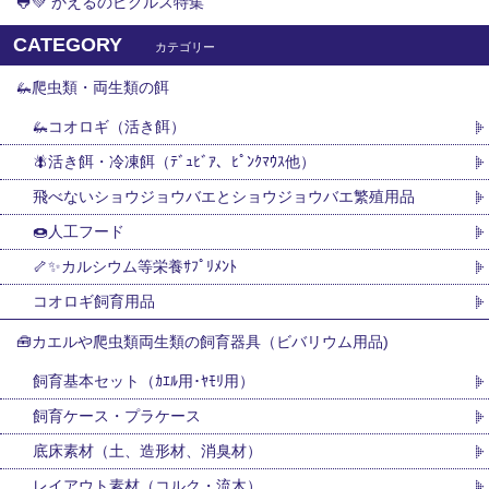
🐸💚 かえるのピクルス特集
CATEGORY
カテゴリー
🦗爬虫類・両生類の餌
🦗コオロギ（活き餌）
🪰活き餌・冷凍餌（ﾃﾞｭﾋﾞｱ、ﾋﾟﾝｸﾏｳｽ他）
飛べないショウジョウバエとショウジョウバエ繁殖用品
🍩人工フード
🦴✨カルシウム等栄養ｻﾌﾟﾘﾒﾝﾄ
コオロギ飼育用品
🧰カエルや爬虫類両生類の飼育器具（ビバリウム用品)
飼育基本セット（ｶｴﾙ用･ﾔﾓﾘ用）
飼育ケース・プラケース
底床素材（土、造形材、消臭材）
レイアウト素材（コルク・流木）