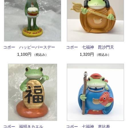
コポー ハッピーバースデー
コポー 七福神 毘沙門天
1,100円
1,320円
（税込み）
（税込み）
コポー 福招きカエル
コポー 七福神 恵比寿